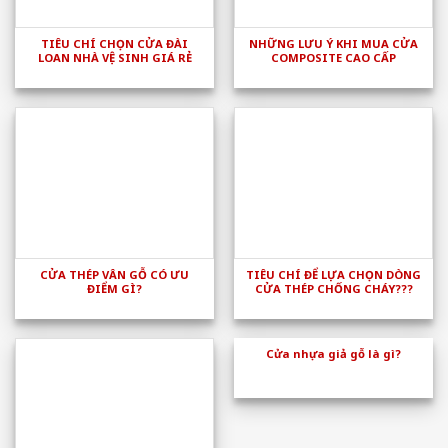
TIÊU CHÍ CHỌN CỬA ĐÀI
NHỮNG LƯU Ý KHI MUA CỬA
LOAN NHÀ VỆ SINH GIÁ RẺ
COMPOSITE CAO CẤP
CỬA THÉP VÂN GỖ CÓ ƯU
TIÊU CHÍ ĐỂ LỰA CHỌN DÒNG
ĐIỂM GÌ?
CỬA THÉP CHỐNG CHÁY???
Cửa nhựa giả gỗ là gì?