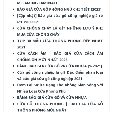
MELAMINE/LAMINATE
BÁO GIÁ CỬA GỖ PHÒNG NGỦ CHI TIẾT [2023]
[Cập nhật] Báo giá cửa gỗ công nghiệp giá rẻ
✅1.750.000đ
CỬA CHỐNG CHÁY LÀ GÌ? NHỮNG LƯU Ý KHI
MUA CỬA CHỐNG CHÁY
TOP 30 MẪU CỬA THÔNG PHÒNG ĐẸP NHẤT
2021
CỬA CÁCH ÂM | BÁO GIÁ CỬA CÁCH ÂM
CHỐNG ỒN MỚI NHẤT 2023
BẢNG BÁO GIÁ CỬA GỖ VÀ CỬA NHỰA [9/2021]
Cửa gỗ công nghiệp là gì? Đặc điểm phân loại
và báo giá cửa gỗ công nghiệp 2021
Đem Lại Sự Đa Dạng Cho Không Gian Sống Với
Nhiều Loại Cửa Phong Phú
BẢNG BÁO GIÁ CỬA GỖ VÀ CỬA NHỰA
CỬA GỖ THÔNG PHÒNG | BÁO GIÁ CỬA GỖ
THÔNG PHÒNG MỚI NHẤT