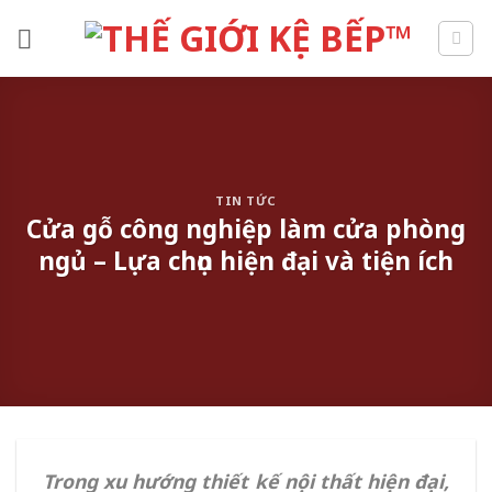
Skip
to
content
TIN TỨC
Cửa gỗ công nghiệp làm cửa phòng
ngủ – Lựa chọn hiện đại và tiện ích
Trong xu hướng thiết kế nội thất hiện đại,