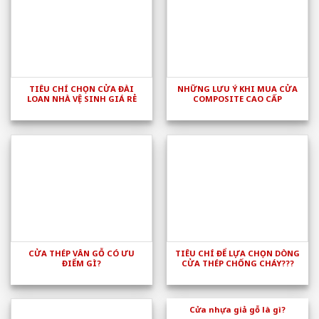
TIÊU CHÍ CHỌN CỬA ĐÀI
NHỮNG LƯU Ý KHI MUA CỬA
LOAN NHÀ VỆ SINH GIÁ RẺ
COMPOSITE CAO CẤP
CỬA THÉP VÂN GỖ CÓ ƯU
TIÊU CHÍ ĐỂ LỰA CHỌN DÒNG
ĐIỂM GÌ?
CỬA THÉP CHỐNG CHÁY???
Cửa nhựa giả gỗ là gì?